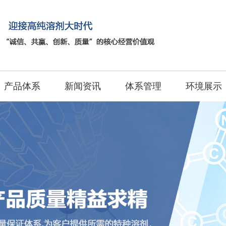
产品体系
新闻资讯
体系管理
环境展示
产品体系
新闻资讯
体系管理
环境展示