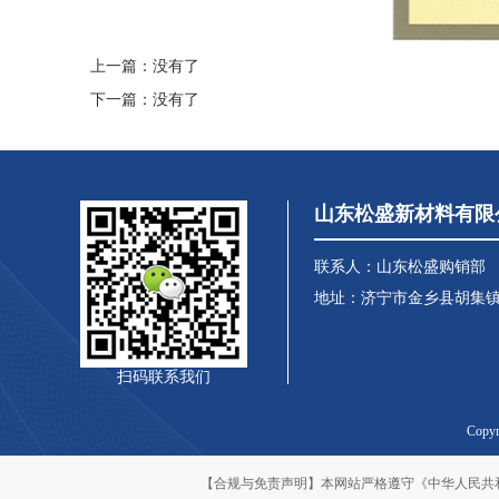
上一篇：没有了
下一篇：没有了
山东松盛新材料有限
联系人：山东松盛购销部
地址：济宁市金乡县胡集
扫码联系我们
Cop
【合规与免责声明】本网站严格遵守《中华人民共