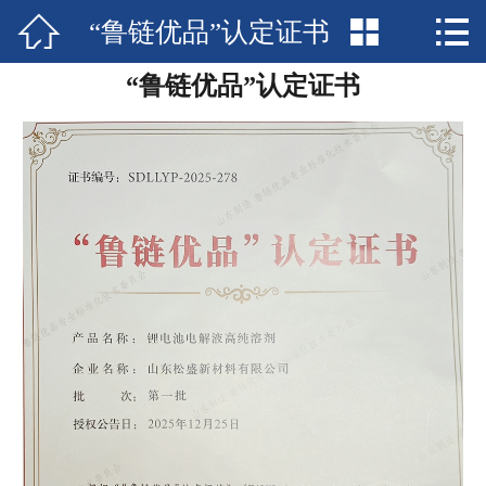



“鲁链优品”认定证书
网站首页

“鲁链优品”认定证书
荣誉资质
走进松盛
产品体系
新闻资讯
体系管理
环境展示
科研创新
联系我们